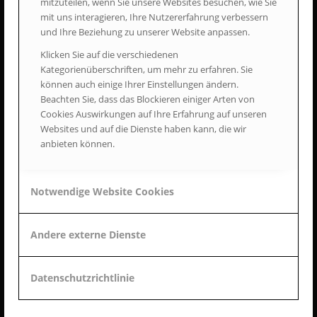
mitzuteilen, wenn Sie unsere Websites besuchen, wie Sie
29664 Walsrode
mit uns interagieren, Ihre Nutzererfahrung verbessern
und Ihre Beziehung zu unserer Website anpassen.
Telefon
05161 9495400
Klicken Sie auf die verschiedenen
Kategorienüberschriften, um mehr zu erfahren. Sie
E-Mail
können auch einige Ihrer Einstellungen ändern.
info@minicar-walsrode.de
Beachten Sie, dass das Blockieren einiger Arten von
Website
Cookies Auswirkungen auf Ihre Erfahrung auf unseren
www.minicar-walsrode.de
Websites und auf die Dienste haben kann, die wir
anbieten können.
Notwendige Website Cookies
MENÜ:
Datenschutzerklärung
Andere externe Dienste
Impressum
Kontaktformular
Datenschutzrichtlinie
Startseite